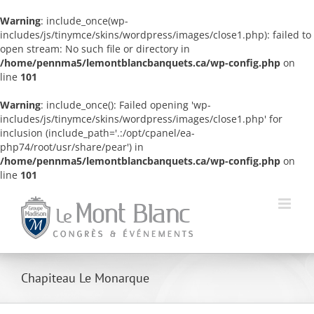
Warning
: include_once(wp-
includes/js/tinymce/skins/wordpress/images/close1.php): failed to
open stream: No such file or directory in
/home/pennma5/lemontblancbanquets.ca/wp-config.php
on
line
101
Warning
: include_once(): Failed opening 'wp-
includes/js/tinymce/skins/wordpress/images/close1.php' for
inclusion (include_path='.:/opt/cpanel/ea-
php74/root/usr/share/pear') in
/home/pennma5/lemontblancbanquets.ca/wp-config.php
on
line
101
Skip
to
content
Chapiteau Le Monarque